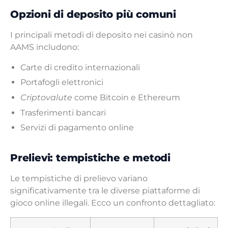
Opzioni di deposito più comuni
I principali metodi di deposito nei casinò non
AAMS includono:
Carte di credito internazionali
Portafogli elettronici
Criptovalute
come Bitcoin e Ethereum
Trasferimenti bancari
Servizi di pagamento online
Prelievi: tempistiche e metodi
Le tempistiche di prelievo variano
significativamente tra le diverse piattaforme di
gioco online illegali. Ecco un confronto dettagliato: