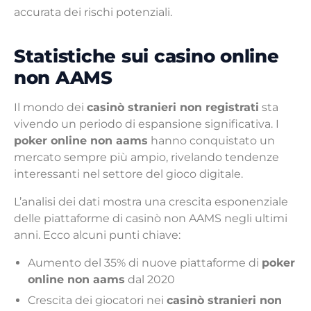
accurata dei rischi potenziali.
Statistiche sui casino online
non AAMS
Il mondo dei
casinò stranieri non registrati
sta
vivendo un periodo di espansione significativa. I
poker online non aams
hanno conquistato un
mercato sempre più ampio, rivelando tendenze
interessanti nel settore del gioco digitale.
L’analisi dei dati mostra una crescita esponenziale
delle piattaforme di casinò non AAMS negli ultimi
anni. Ecco alcuni punti chiave:
Aumento del 35% di nuove piattaforme di
poker
online non aams
dal 2020
Crescita dei giocatori nei
casinò stranieri non