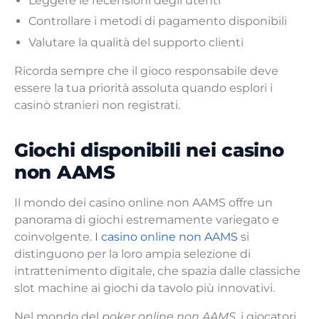
Leggere le recensioni degli utenti
Controllare i metodi di pagamento disponibili
Valutare la qualità del supporto clienti
Ricorda sempre che il gioco responsabile deve
essere la tua priorità assoluta quando esplori i
casinò stranieri non registrati.
Giochi disponibili nei casino
non AAMS
Il mondo dei casino online non AAMS offre un
panorama di giochi estremamente variegato e
coinvolgente.
I casino online non AAMS
si
distinguono per la loro ampia selezione di
intrattenimento digitale, che spazia dalle classiche
slot machine ai giochi da tavolo più innovativi.
Nel mondo del
poker online non AAMS
, i giocatori