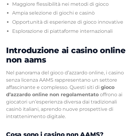
Maggiore flessibilità nei metodi di gioco
Ampia selezione di giochi e casinò
Opportunità di esperienze di gioco innovative
Esplorazione di piattaforme internazionali
Introduzione ai casino online
non aams
Nel panorama del gioco d’azzardo online, i casino
senza licenza AAMS rappresentano un settore
affascinante e complesso. Questi siti di
gioco
d’azzardo online non regolamentato
offrono ai
giocatori un’esperienza diversa dai tradizionali
casinò italiani, aprendo nuove prospettive di
intrattenimento digitale.
Cosa sono i casino non AAMS?