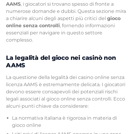
AAMS
, i giocatori si trovano spesso di fronte a
numerose domande e dubbi. Questa sezione mira
a chiarire alcuni degli aspetti più critici del
gioco
online senza controlli
, fornendo informazioni
essenziali per navigare in questo settore
complesso.
La legalità del gioco nei casinò non
AAMS
La questione della legalità dei casino online senza
licenza AAMS è estremamente delicata. I giocatori
devono essere consapevoli dei potenziali rischi
legali associati al gioco online senza controlli. Ecco
alcuni punti chiave da considerare:
La normativa italiana è rigorosa in materia di
gioco online