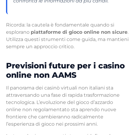
confronta le informazioni da più canali.
Ricorda: la cautela è fondamentale quando si
esplorano
piattaforme di gioco online non sicure
.
Utilizza questi strumenti come guida, ma mantieni
sempre un approccio critico.
Previsioni future per i casino
online non AAMS
Il panorama dei casinò virtuali non italiani sta
attraversando una fase di rapida trasformazione
tecnologica. L’evoluzione del gioco d’azzardo
online non regolamentato sta aprendo nuove
frontiere che cambieranno radicalmente
l’esperienza di gioco nei prossimi anni.