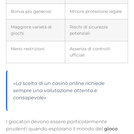
Bonus più generosi
Minore protezione legale
Maggiore varietà di
Rischi di sicurezza
giochi
potenziali
Meno restrizioni
Assenza di controlli
ufficiali
«La scelta di un casinò online richiede
sempre una valutazione attenta e
consapevole»
I giocatori devono essere
particolarmente
prudenti
quando esplorano il mondo del
gioco