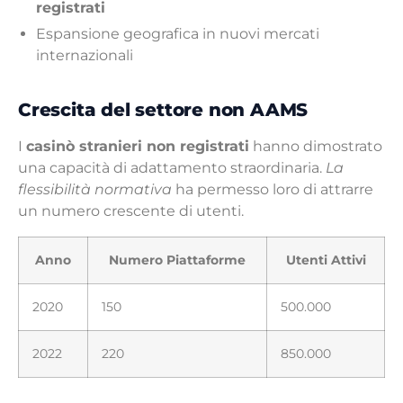
registrati
Espansione geografica in nuovi mercati
internazionali
Crescita del settore non AAMS
I
casinò stranieri non registrati
hanno dimostrato
una capacità di adattamento straordinaria.
La
flessibilità normativa
ha permesso loro di attrarre
un numero crescente di utenti.
Anno
Numero Piattaforme
Utenti Attivi
2020
150
500.000
2022
220
850.000