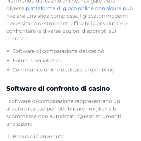
Nel mondo dei casinò online, navigare tra le
diverse
piattaforme di gioco online non sicure
può
rivelarsi una sfida complessa. I giocatori moderni
necessitano di strumenti affidabili per valutare e
confrontare le diverse opzioni disponibili sul
mercato.
Software di comparazione dei casinò
Forum specializzati
Community online dedicate al gambling
Software di confronto di casino
I software di comparazione rappresentano un
alleato prezioso per identificare i migliori siti
scommesse non autorizzati. Questi strumenti
analizzano:
Bonus di benvenuto