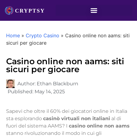
Home
»
Crypto Casino
»
Casino online non aams: siti
sicuri per giocare
Casino online non aams: siti
sicuri per giocare
Author:
Ethan Blackburn
Published:
May 14, 2025
Sapevi che oltre il 60% dei giocatori online in Italia
sta esplorando
casinò virtuali non italiani
al di
fuori del sistema AAMS? I
casino online non aams
stanno rivoluzionando il modo in cui gli