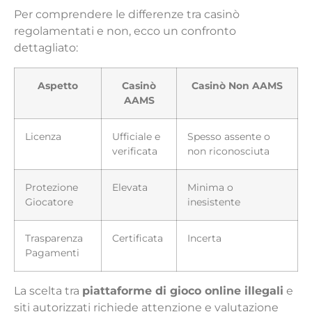
Per comprendere le differenze tra casinò
regolamentati e non, ecco un confronto
dettagliato:
Aspetto
Casinò
Casinò Non AAMS
AAMS
Licenza
Ufficiale e
Spesso assente o
verificata
non riconosciuta
Protezione
Elevata
Minima o
Giocatore
inesistente
Trasparenza
Certificata
Incerta
Pagamenti
La scelta tra
piattaforme di gioco online illegali
e
siti autorizzati richiede attenzione e valutazione