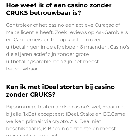
Hoe weet ik of een casino zonder
CRUKS betrouwbaar is?
Controleer of het casino een actieve Curaçao of
Malta licentie heeft. Zoek reviews op AskGamblers
en Casinomeister. Let op klachten over
uitbetalingen in de afgelopen 6 maanden. Casino’s
die al jaren actief zijn zonder grote
uitbetalingsproblemen zijn het meest
betrouwbaar.
Kan ik met iDeal storten bij casino
zonder CRUKS?
Bij sommige buitenlandse casino’s wel, maar niet
bij alle. 1xBet accepteert iDeal. Stake en BC.Game
werken primair via crypto. Als iDeal niet
beschikbaar is, is Bitcoin de snelste en meest
universele alternatief.