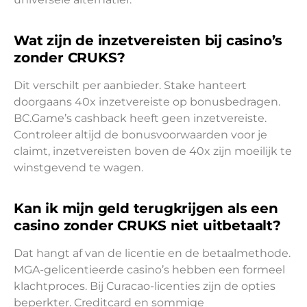
Wat zijn de inzetvereisten bij casino’s
zonder CRUKS?
Dit verschilt per aanbieder. Stake hanteert
doorgaans 40x inzetvereiste op bonusbedragen.
BC.Game’s cashback heeft geen inzetvereiste.
Controleer altijd de bonusvoorwaarden voor je
claimt, inzetvereisten boven de 40x zijn moeilijk te
winstgevend te wagen.
Kan ik mijn geld terugkrijgen als een
casino zonder CRUKS niet uitbetaalt?
Dat hangt af van de licentie en de betaalmethode.
MGA-gelicentieerde casino’s hebben een formeel
klachtproces. Bij Curacao-licenties zijn de opties
beperkter. Creditcard en sommige