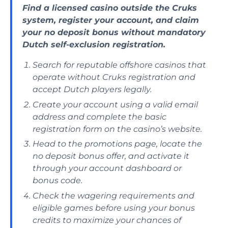
Find a licensed casino outside the Cruks
system, register your account, and claim
your no deposit bonus without mandatory
Dutch self-exclusion registration.
Search for reputable offshore casinos that
operate without Cruks registration and
accept Dutch players legally.
Create your account using a valid email
address and complete the basic
registration form on the casino’s website.
Head to the promotions page, locate the
no deposit bonus offer, and activate it
through your account dashboard or
bonus code.
Check the wagering requirements and
eligible games before using your bonus
credits to maximize your chances of