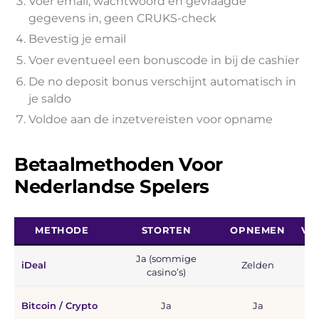
Voer email, wachtwoord en gevraagde
gegevens in, geen CRUKS-check
Bevestig je email
Voer eventueel een bonuscode in bij de cashier
De no deposit bonus verschijnt automatisch in
je saldo
Voldoe aan de inzetvereisten voor opname
Betaalmethoden Voor
Nederlandse Spelers
METHODE
STORTEN
OPNEMEN
VE
Ja (sommige
iDeal
Zelden
casino’s)
Bitcoin / Crypto
Ja
Ja