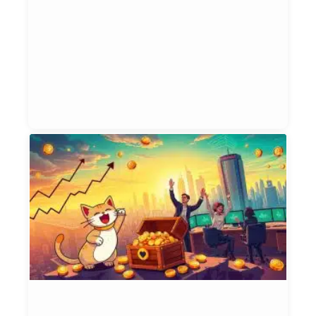
R
C
M
C
S
A
C
s
1