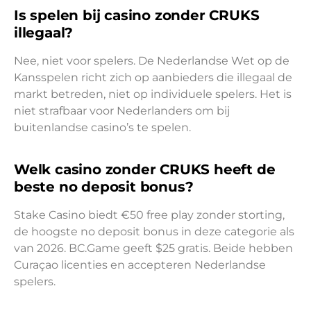
Is spelen bij casino zonder CRUKS
illegaal?
Nee, niet voor spelers. De Nederlandse Wet op de
Kansspelen richt zich op aanbieders die illegaal de
markt betreden, niet op individuele spelers. Het is
niet strafbaar voor Nederlanders om bij
buitenlandse casino’s te spelen.
Welk casino zonder CRUKS heeft de
beste no deposit bonus?
Stake Casino biedt €50 free play zonder storting,
de hoogste no deposit bonus in deze categorie als
van 2026. BC.Game geeft $25 gratis. Beide hebben
Curaçao licenties en accepteren Nederlandse
spelers.