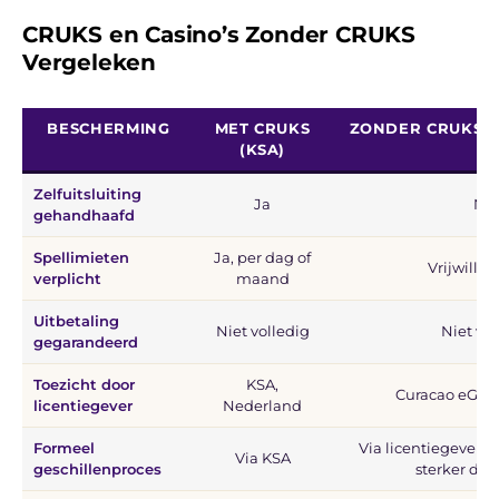
CRUKS en Casino’s Zonder CRUKS
Vergeleken
BESCHERMING
MET CRUKS
ZONDER CRUKS (
(KSA)
Zelfuitsluiting
Ja
Ne
gehandhaafd
Spellimieten
Ja, per dag of
Vrijwillig 
verplicht
maand
Uitbetaling
Niet volledig
Niet vol
gegarandeerd
Toezicht door
KSA,
Curacao eGam
licentiegever
Nederland
Formeel
Via licentiegever,
Via KSA
geschillenproces
sterker da