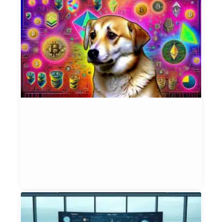
P
M
C
M
H
A
M
C
C
Et
Aug
G
t