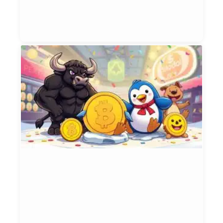
T
M
T
B
P
P
a
Et
Jul