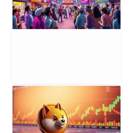
B
T
Et
28,
P
f
I
i
D
S